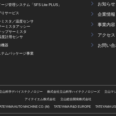
お知らせ
ージ管理システム「SFS Lite PLUS」
守りサービス
企業情報
ーミスタ／温度センサ
事業内容
サーミスタアッシー
チップサーミスタ
アクセス
温度計用センサ
お問い合
線機器
ステムパッケージ事業
立山科学デバイステクノロジー
株式会社立山科学ハイテクノロジーズ
立山マ
アイテイエム株式会社
立山総合開発株式会社
ATEYAMA AUTO MACHINE CO. (M)
TATEYAMA R&D EUROPE
TATEYAMA U