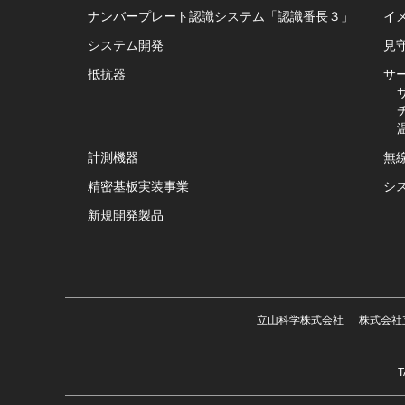
ナンバープレート認識システム「認識番長３」
イメ
システム開発
見
抵抗器
サ
計測機器
無
精密基板実装事業
シ
新規開発製品
立山科学株式会社
株式会社
T