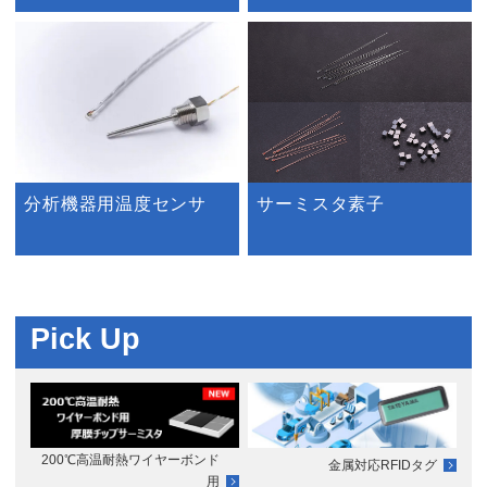
分析機器用温度センサ
サーミスタ素子
Pick Up
200℃高温耐熱ワイヤーボンド
金属対応RFIDタグ
用