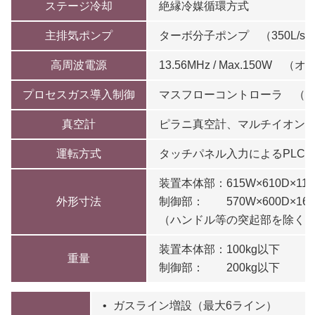
ステージ冷却
絶縁冷媒循環方式
主排気ポンプ
ターボ分子ポンプ （350L/se
高周波電源
13.56MHz / Max.150W
プロセスガス導入制御
マスフローコントローラ （標
真空計
ピラニ真空計、マルチイオン
運転方式
タッチパネル入力によるPLC
装置本体部：615W×610D×115
外形寸法
制御部： 570W×600D×160
（ハンドル等の突起部を除く
装置本体部：100kg以下
重量
制御部： 200kg以下
ガスライン増設（最大6ライン）