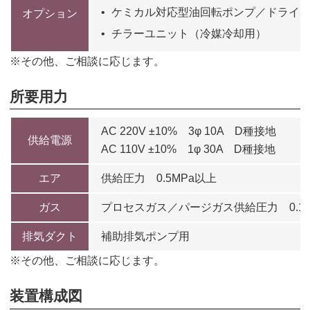
ケミカル対応型油回転ポンプ／ドライ
オプション
チラーユニット（冷媒冷却用）
※その他、ご相談に応じます。
所要用力
AC 220V ±10% 3φ 10A D種接地
供給電源
AC 110V ±10% 1φ 30A D種接地
エア
供給圧力 0.5MPa以上
ガス
プロセスガス／パージガス供給圧力 0.1M
排気ダクト
補助排気ポンプ用
※その他、ご相談に応じます。
装置構成図