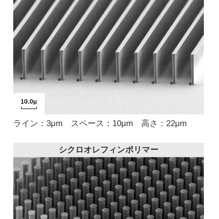
ライン：3μm スペース：10μm 高さ：22μm
シクロオレフィンポリマー