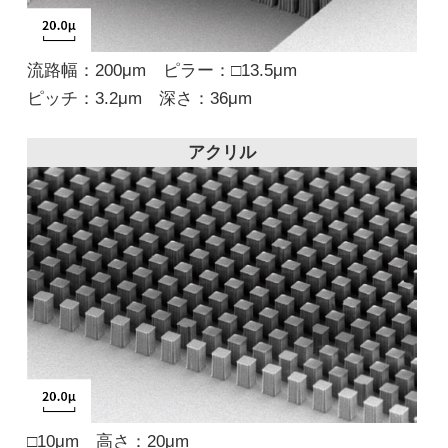
流路幅：200μm ピラー：□13.5μm
ピッチ：3.2μm 深さ：36μm
アクリル
□10μm 高さ：20μm