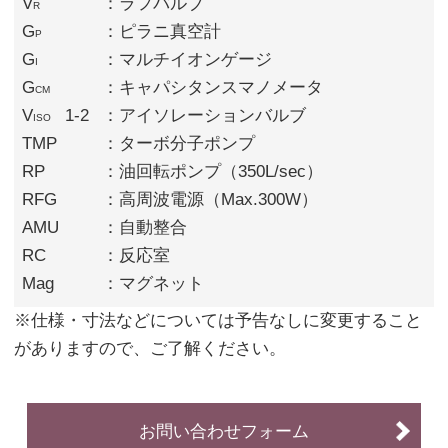
V
：ラフバルブ
R
G
：ピラニ真空計
P
G
：マルチイオンゲージ
I
G
：キャパシタンスマノメータ
CM
V
1-2
：アイソレーションバルブ
ISO
TMP
：ターボ分子ポンプ
RP
：油回転ポンプ（350L/sec）
RFG
：高周波電源（Max.300W）
AMU
：自動整合
RC
：反応室
Mag
：マグネット
※仕様・寸法などについては予告なしに変更すること
がありますので、ご了解ください。
お問い合わせフォーム