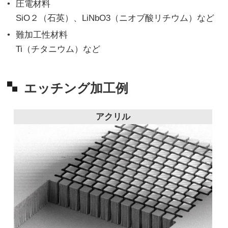
圧電材料
SiO２（石英）、LiNbO3（ニオブ酸リチウム）など
難加工性材料
Ti（チタニウム）など
エッチング加工例
アクリル