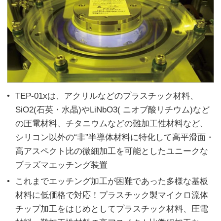
TEP-01xは、アクリルなどのプラスチック材料、
SiO2(石英・水晶)やLiNbO3( ニオブ酸リチウム)など
の圧電材料、チタニウムなどの難加工性材料など、
シリコン以外の“非”半導体材料に特化して高平滑面・
高アスペクト比の微細加工を可能としたユニークな
プラズマエッチング装置
これまでエッチング加工が困難であった多様な基板
材料に低価格で対応！プラスチック製マイクロ流体
チップ加工をはじめとしてプラスチック材料、圧電