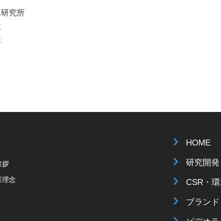
究所
社
社
HOME
研究開発
挨拶
業理念
CSR・
ブランド