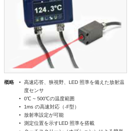
概略
高速応答、狭視野、LED 照準を備えた放射温
度センサ
0℃ ~ 500℃の温度範囲
1ms の高速対応（-F型）
放射率設定が可能
測定位置を示すLED 照準を搭載