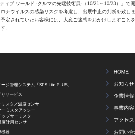
ブ ワールド -クルマの先端技術展-（10/21～10/23）」で
、新型コロナウイルスの感染リスクを考慮し、出展中止の判断を致し
を予定されていたお客様には、大変ご迷惑をおかけしますこと
ます。
HOME
お知らせ
ージ管理システム「SFS Lite PLUS」
守りサービス
企業情報
ーミスタ／温度センサ
事業内容
サーミスタアッシー
チップサーミスタ
アクセス
温度計用センサ
お問い合
線機器