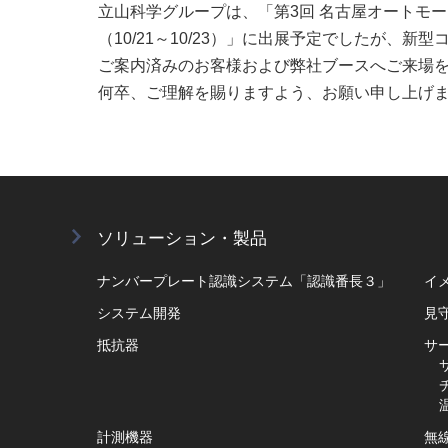
立山科学グループは、「第3回 名古屋オートモーティ
（10/21～10/23）」に出展予定でしたが
ご案内済みのお客様および弊社ブースへご来場
何卒、ご理解を賜りますよう、お願い申し上げ
ソリューション・製品
ナンバープレート認識システム「認識番長３」
イメ
システム開発
見
抵抗器
サ
計測機器
無