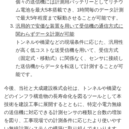
個々の送信機には計測用バッテリーとしてリチウ
ム電池を最大5本搭載でき、1時間毎のデータ計測
で最大5年程度まで駆動させることが可能です。
汎用的で安価な装置を用いて受信機の通信方式に
関わらずデータ計測が可能
トンネルや橋梁などの現場条件に応じた、汎用性
が高く低コストな送受信機を用いて、受信方式
（固定式・移動式）に関係なく、センサに接続し
た送信機からデータを転送して計測することが可
能です。
今後、当社と大成建設株式会社は、トンネルや橋梁な
どのインフラ構造物の長寿命化を図るツールとして本
技術を建設工事に展開するとともに、特定小電力無線
の送信機に対応できる計測センサの種類と台数の増加
を図り、工事現場での計測条件に応じたより使いやす
い無線計測システムの構築に取り組んでまいります。