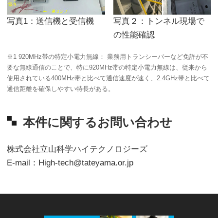
写真1：送信機と受信機
写真２：トンネル現場で
の性能確認
※1 920MHz帯の特定小電力無線： 業務用トランシーバーなど免許が不
要な無線通信のことで、特に920MHz帯の特定小電力無線は、従来から
使用されている400MHz帯と比べて通信速度が速く、2.4GHz帯と比べて
通信距離を確保しやすい特長がある。
本件に関するお問い合わせ
株式会社立山科学ハイテクノロジーズ
E-mail：High-tech@tateyama.or.jp