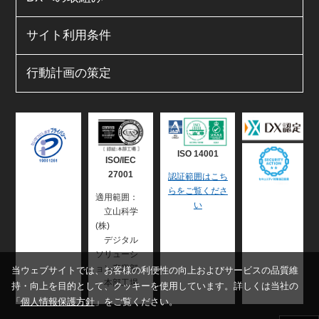
サイト利用条件
行動計画の策定
ISO 14001
ISO/IEC
27001
認証範囲はこち
らをご覧くださ
適用範囲：
い
立山科学
(株)
デジタル
ソリューシ
ョン事業部
当ウェブサイトでは、お客様の利便性の向上およびサービスの品質維
本部工場
持・向上を目的として、クッキーを使用しています。詳しくは当社の
「
個人情報保護方針
」をご覧ください。