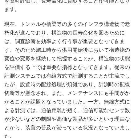
を随時評価し、長寿命化に貢献することが可能となり
ます。
現在、トンネルや橋梁等の多くのインフラ構造物で老
朽化が進んでおり、構造物の長寿命化を図るために
は、調査診断を効率よく行う事が重要となってきま
す。そのため施工時から供用開始後において構造物の
変位や変形を継続して把握することが、構造物の状態
を評価する上では重要な指標となってきます。従来の
計測システムでは有線方式で計測することが主流でし
たが、設置時の配線処理が煩雑であり、計測時の配線
切断等が懸念され、また、メンテナンスにも手間がか
かることが課題となっていました。一方、無線方式に
よる計測では、通信距離が短く、通信可能なセンサ数
が少ないなどの制限や高価な製品が多いという理由な
どから、装置の普及が滞っている状況となっていまし
た。